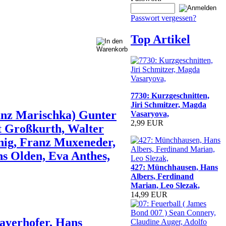
Passwort vergessen?
Top Artikel
7730: Kurzgeschnitten,
Jiri Schmitzer, Magda
anz Marischka) Gunter
Vasaryova,
2,99 EUR
t Großkurth, Walter
nig, Franz Muxeneder,
s Olden, Eva Anthes,
427: Münchhausen, Hans
Albers, Ferdinand
Marian, Leo Slezak,
14,99 EUR
ayerhofer, Hans