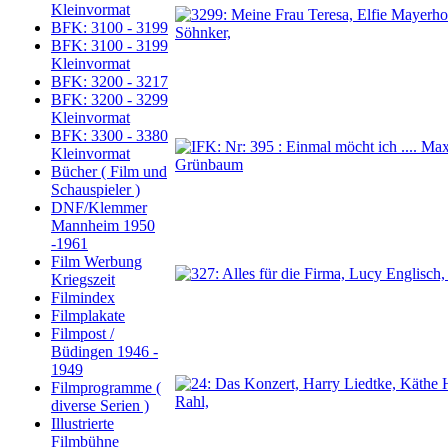
Kleinvormat
BFK: 3100 - 3199
BFK: 3100 - 3199
Kleinvormat
BFK: 3200 - 3217
BFK: 3200 - 3299
Kleinvormat
BFK: 3300 - 3380
Kleinvormat
Bücher ( Film und
Schauspieler )
DNF/Klemmer
Mannheim 1950
-1961
Film Werbung
Kriegszeit
Filmindex
Filmplakate
Filmpost /
Büdingen 1946 -
1949
Filmprogramme (
diverse Serien )
Illustrierte
Filmbühne