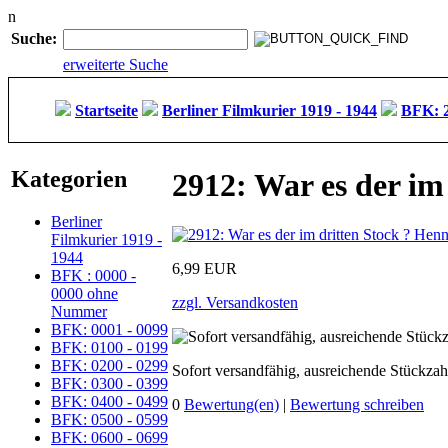
n
Suche:
erweiterte Suche
Startseite
Berliner Filmkurier 1919 - 1944
BFK: 2
Kategorien
2912: War es der im 
Berliner
Filmkurier 1919 -
1944
6,99 EUR
BFK : 0000 -
0000 ohne
zzgl. Versandkosten
Nummer
BFK: 0001 - 0099
BFK: 0100 - 0199
BFK: 0200 - 0299
Sofort versandfähig, ausreichende Stückzah
BFK: 0300 - 0399
BFK: 0400 - 0499
0
Bewertung(en)
|
Bewertung schreiben
BFK: 0500 - 0599
BFK: 0600 - 0699