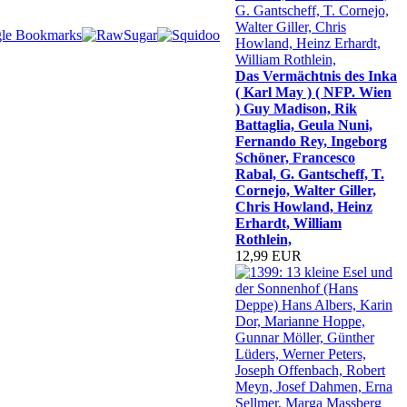
Das Vermächtnis des Inka
( Karl May ) ( NFP. Wien
) Guy Madison, Rik
Battaglia, Geula Nuni,
Fernando Rey, Ingeborg
Schöner, Francesco
Rabal, G. Gantscheff, T.
Cornejo, Walter Giller,
Chris Howland, Heinz
Erhardt, William
Rothlein,
12,99 EUR