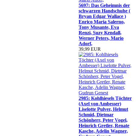
5697: Das Geheimnis der
schwarzen Handschuhe (
Bryan Edgar Wallace )
Enrico Maria Salerno,
Tony Musante, Eva
Renzi, Suzy Kendall,
Werner Peters, Mario
Adorf,
39,99 EUR
2985: Kohlhiesels Töchter
(Axel von Ambesser)
Liselotte Pulver, Helmut
Schmid, Dietmar
Schönherr, Peter Vogel,
Heinrich Gretler, Renate
Kasche, Adelin Wagner,