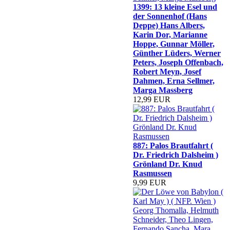
1399: 13 kleine Esel und
der Sonnenhof (Hans
Deppe) Hans Albers,
Karin Dor, Marianne
Hoppe, Gunnar Möller,
Günther Lüders, Werner
Peters, Joseph Offenbach,
Robert Meyn, Josef
Dahmen, Erna Sellmer,
Marga Massberg
12,99 EUR
887: Palos Brautfahrt (
Dr. Friedrich Dalsheim )
Grönland Dr. Knud
Rasmussen
9,99 EUR