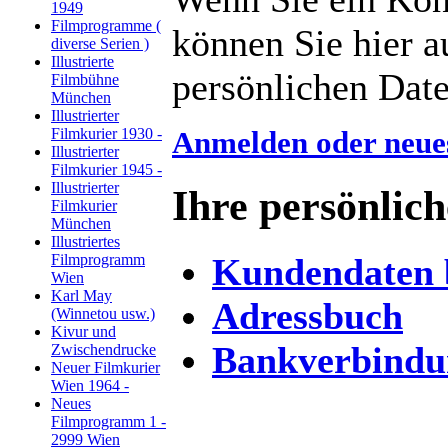
1949
Filmprogramme (
können Sie hier 
diverse Serien )
Illustrierte
persönlichen Date
Filmbühne
München
Illustrierter
Anmelden oder neues
Filmkurier 1930 -
Illustrierter
Filmkurier 1945 -
Illustrierter
Ihre persönlic
Filmkurier
München
Illustriertes
Kundendaten 
Filmprogramm
Wien
Karl May
Adressbuch
(Winnetou usw.)
Kivur und
Bankverbindu
Zwischendrucke
Neuer Filmkurier
Wien 1964 -
Neues
Filmprogramm 1 -
2999 Wien