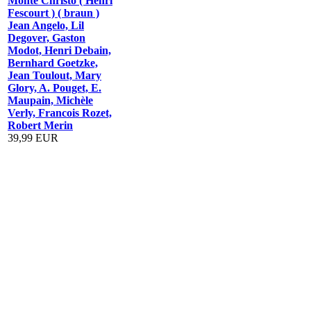
Monte Christo ( Henri
Fescourt ) ( braun )
Jean Angelo, Lil
Degover, Gaston
Modot, Henri Debain,
Bernhard Goetzke,
Jean Toulout, Mary
Glory, A. Pouget, E.
Maupain, Michèle
Verly, Francois Rozet,
Robert Merin
39,99 EUR