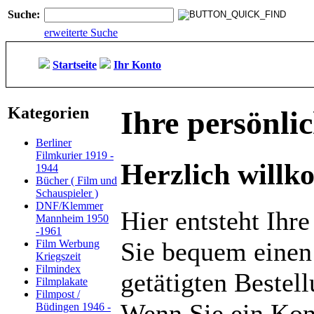
Suche:
erweiterte Suche
Startseite
Ihr Konto
Kategorien
Ihre persönlic
Berliner
Filmkurier 1919 -
Herzlich will
1944
Bücher ( Film und
Schauspieler )
DNF/Klemmer
Hier entsteht Ihre
Mannheim 1950
-1961
Sie bequem einen
Film Werbung
Kriegszeit
Filmindex
getätigten Beste
Filmplakate
Filmpost /
Wenn Sie ein Kon
Büdingen 1946 -