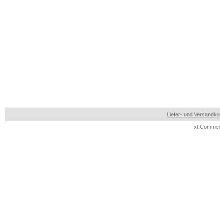
Liefer- und Versandko
xt:Commer