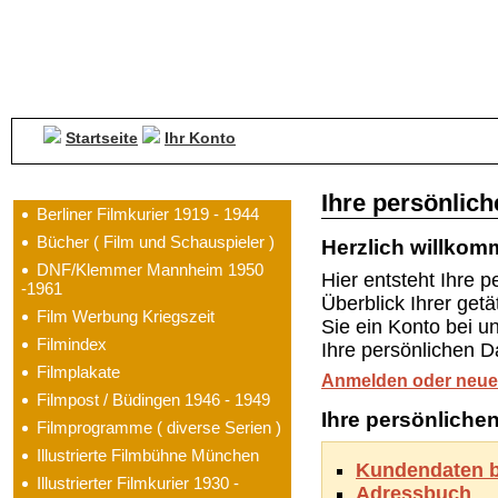
Startseite
Ihr Konto
Kategorien
Ihre persönlich
Berliner Filmkurier 1919 - 1944
Bücher ( Film und Schauspieler )
Herzlich willko
DNF/Klemmer Mannheim 1950
Hier entsteht Ihre 
-1961
Überblick Ihrer ge
Film Werbung Kriegszeit
Sie ein Konto bei 
Filmindex
Ihre persönlichen D
Filmplakate
Anmelden oder neues
Filmpost / Büdingen 1946 - 1949
Ihre persönliche
Filmprogramme ( diverse Serien )
Illustrierte Filmbühne München
Kundendaten b
Illustrierter Filmkurier 1930 -
Adressbuch