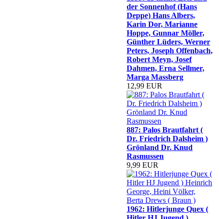
der Sonnenhof (Hans
Deppe) Hans Albers,
Karin Dor, Marianne
Hoppe, Gunnar Möller,
Günther Lüders, Werner
Peters, Joseph Offenbach,
Robert Meyn, Josef
Dahmen, Erna Sellmer,
Marga Massberg
12,99 EUR
887: Palos Brautfahrt (
Dr. Friedrich Dalsheim )
Grönland Dr. Knud
Rasmussen
9,99 EUR
1962: Hitlerjunge Quex (
Hitler HJ Jugend )