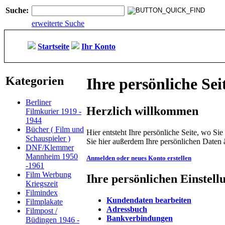
Suche:
erweiterte Suche
Startseite
Ihr Konto
Kategorien
Ihre persönliche Sei
Berliner
Herzlich willkommen
Filmkurier 1919 -
1944
Bücher ( Film und
Hier entsteht Ihre persönliche Seite, wo S
Schauspieler )
Sie hier außerdem Ihre persönlichen Daten 
DNF/Klemmer
Mannheim 1950
Anmelden oder neues Konto erstellen
-1961
Film Werbung
Ihre persönlichen Einstell
Kriegszeit
Filmindex
Kundendaten bearbeiten
Filmplakate
Adressbuch
Filmpost /
Bankverbindungen
Büdingen 1946 -