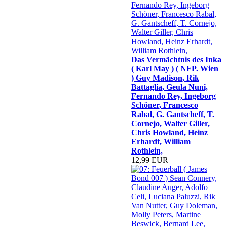
Das Vermächtnis des Inka
( Karl May ) ( NFP. Wien
) Guy Madison, Rik
Battaglia, Geula Nuni,
Fernando Rey, Ingeborg
Schöner, Francesco
Rabal, G. Gantscheff, T.
Cornejo, Walter Giller,
Chris Howland, Heinz
Erhardt, William
Rothlein,
12,99 EUR