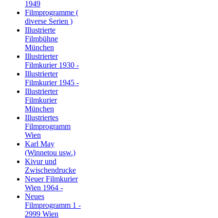
1949
Filmprogramme (
diverse Serien )
Illustrierte
Filmbühne
München
Illustrierter
Filmkurier 1930 -
Illustrierter
Filmkurier 1945 -
Illustrierter
Filmkurier
München
Illustriertes
Filmprogramm
Wien
Karl May
(Winnetou usw.)
Kivur und
Zwischendrucke
Neuer Filmkurier
Wien 1964 -
Neues
Filmprogramm 1 -
2999 Wien