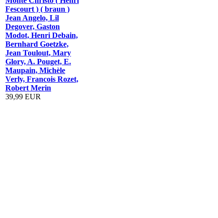
Monte Christo ( Henri
Fescourt ) ( braun )
Jean Angelo, Lil
Degover, Gaston
Modot, Henri Debain,
Bernhard Goetzke,
Jean Toulout, Mary
Glory, A. Pouget, E.
Maupain, Michèle
Verly, Francois Rozet,
Robert Merin
39,99 EUR