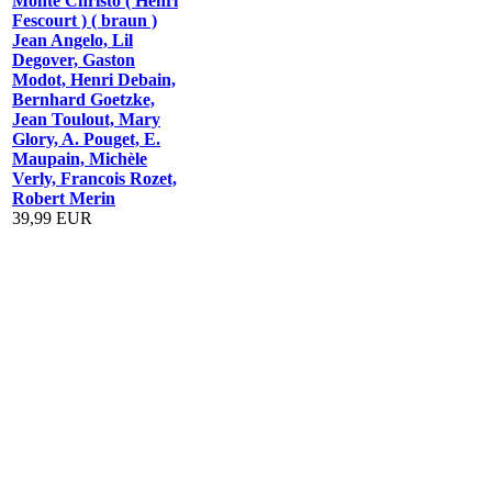
Monte Christo ( Henri
Fescourt ) ( braun )
Jean Angelo, Lil
Degover, Gaston
Modot, Henri Debain,
Bernhard Goetzke,
Jean Toulout, Mary
Glory, A. Pouget, E.
Maupain, Michèle
Verly, Francois Rozet,
Robert Merin
39,99 EUR