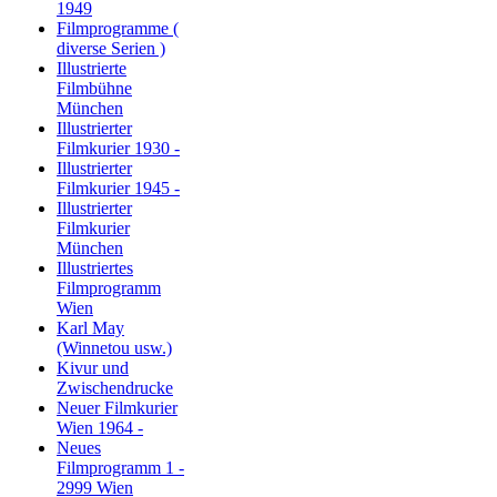
1949
Filmprogramme (
diverse Serien )
Illustrierte
Filmbühne
München
Illustrierter
Filmkurier 1930 -
Illustrierter
Filmkurier 1945 -
Illustrierter
Filmkurier
München
Illustriertes
Filmprogramm
Wien
Karl May
(Winnetou usw.)
Kivur und
Zwischendrucke
Neuer Filmkurier
Wien 1964 -
Neues
Filmprogramm 1 -
2999 Wien