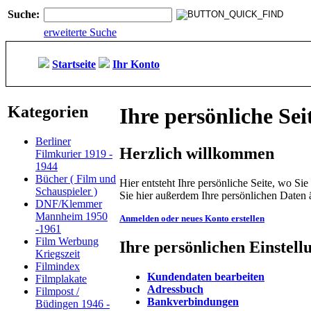
Suche:
erweiterte Suche
Startseite
Ihr Konto
Kategorien
Ihre persönliche Sei
Berliner
Herzlich willkommen
Filmkurier 1919 -
1944
Bücher ( Film und
Hier entsteht Ihre persönliche Seite, wo S
Schauspieler )
Sie hier außerdem Ihre persönlichen Daten 
DNF/Klemmer
Mannheim 1950
Anmelden oder neues Konto erstellen
-1961
Film Werbung
Ihre persönlichen Einstell
Kriegszeit
Filmindex
Kundendaten bearbeiten
Filmplakate
Adressbuch
Filmpost /
Bankverbindungen
Büdingen 1946 -