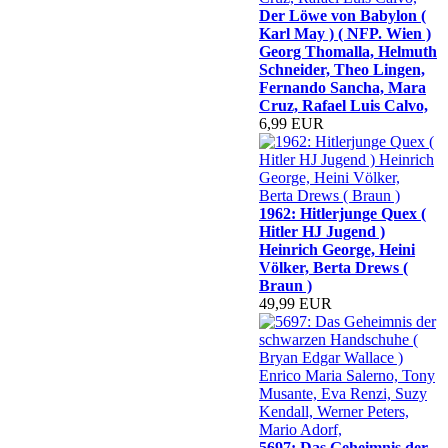
Der Löwe von Babylon (
Karl May ) ( NFP. Wien )
Georg Thomalla, Helmuth
Schneider, Theo Lingen,
Fernando Sancha, Mara
Cruz, Rafael Luis Calvo,
6,99 EUR
1962: Hitlerjunge Quex (
Hitler HJ Jugend )
Heinrich George, Heini
Völker, Berta Drews (
Braun )
49,99 EUR
5697: Das Geheimnis der