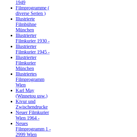
1949
Filmprogramme (
diverse Serien )
Illustrierte
Filmbühne
München
Illustrierter
Filmkurier 1930 -
Illustrierter
Filmkurier 1945 -
Illustrierter
Filmkurier
München
Illustriertes
Filmprogramm
Wien
Karl May
(Winnetou usw.)
Kivur und
Zwischendrucke
Neuer Filmkurier
Wien 1964 -
Neues
Filmprogramm 1 -
2999 Wien