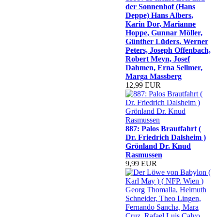
der Sonnenhof (Hans
Deppe) Hans Albers,
Karin Dor, Marianne
Hoppe, Gunnar Möller,
Günther Lüders, Werner
Peters, Joseph Offenbach,
Robert Meyn, Josef
Dahmen, Erna Sellmer,
Marga Massberg
12,99 EUR
887: Palos Brautfahrt (
Dr. Friedrich Dalsheim )
Grönland Dr. Knud
Rasmussen
9,99 EUR