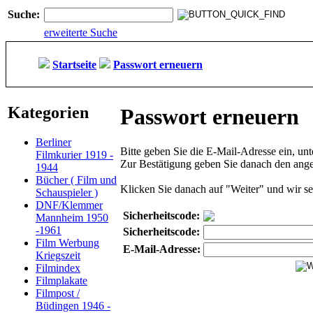
Suche:
erweiterte Suche
Startseite
Passwort erneuern
Kategorien
Passwort erneuern
Berliner
Bitte geben Sie die E-Mail-Adresse ein, un
Filmkurier 1919 -
Zur Bestätigung geben Sie danach den angez
1944
Bücher ( Film und
Klicken Sie danach auf "Weiter" und wir s
Schauspieler )
DNF/Klemmer
Sicherheitscode:
Mannheim 1950
-1961
Sicherheitscode:
Film Werbung
E-Mail-Adresse:
Kriegszeit
Filmindex
Filmplakate
Filmpost /
Büdingen 1946 -