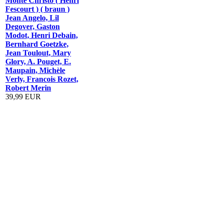
Monte Christo ( Henri
Fescourt ) ( braun )
Jean Angelo, Lil
Degover, Gaston
Modot, Henri Debain,
Bernhard Goetzke,
Jean Toulout, Mary
Glory, A. Pouget, E.
Maupain, Michèle
Verly, Francois Rozet,
Robert Merin
39,99 EUR