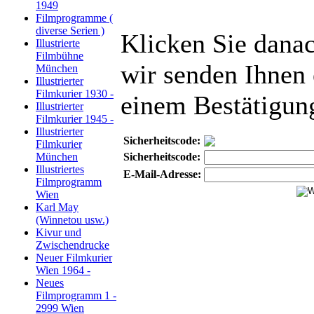
1949
Filmprogramme (
diverse Serien )
Klicken Sie danac
Illustrierte
Filmbühne
wir senden Ihnen 
München
Illustrierter
Filmkurier 1930 -
einem Bestätigun
Illustrierter
Filmkurier 1945 -
Illustrierter
Sicherheitscode:
Filmkurier
München
Sicherheitscode:
Illustriertes
E-Mail-Adresse:
Filmprogramm
Wien
Karl May
(Winnetou usw.)
Kivur und
Zwischendrucke
Neuer Filmkurier
Wien 1964 -
Neues
Filmprogramm 1 -
2999 Wien