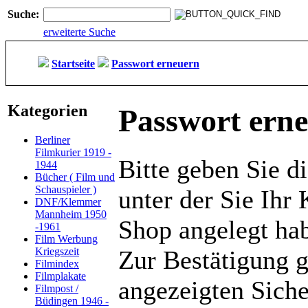
Suche:
erweiterte Suche
Startseite
Passwort erneuern
Kategorien
Passwort ern
Berliner
Filmkurier 1919 -
Bitte geben Sie d
1944
Bücher ( Film und
Schauspieler )
unter der Sie Ihr
DNF/Klemmer
Mannheim 1950
Shop angelegt ha
-1961
Film Werbung
Kriegszeit
Zur Bestätigung 
Filmindex
Filmplakate
angezeigten Siche
Filmpost /
Büdingen 1946 -