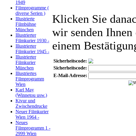
1949
Filmprogramme (
diverse Serien )
Klicken Sie danac
Illustrierte
Filmbühne
wir senden Ihnen 
München
Illustrierter
Filmkurier 1930 -
einem Bestätigun
Illustrierter
Filmkurier 1945 -
Illustrierter
Sicherheitscode:
Filmkurier
München
Sicherheitscode:
Illustriertes
E-Mail-Adresse:
Filmprogramm
Wien
Karl May
(Winnetou usw.)
Kivur und
Zwischendrucke
Neuer Filmkurier
Wien 1964 -
Neues
Filmprogramm 1 -
2999 Wien