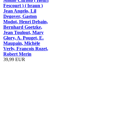
Monte Christo ( Henri
Fescourt ) ( braun )
Jean Angelo, Lil
Degover, Gaston
Modot, Henri Debain,
Bernhard Goetzke,
Jean Toulout, Mary
Glory, A. Pouget, E.
Maupain, Michèle
Verly, Francois Rozet,
Robert Merin
39,99 EUR