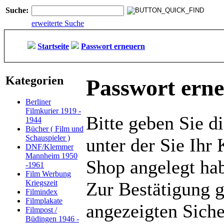
Suche:
erweiterte Suche
Startseite
Passwort erneuern
Kategorien
Passwort ern
Berliner
Filmkurier 1919 -
Bitte geben Sie d
1944
Bücher ( Film und
Schauspieler )
unter der Sie Ihr
DNF/Klemmer
Mannheim 1950
Shop angelegt ha
-1961
Film Werbung
Kriegszeit
Zur Bestätigung 
Filmindex
Filmplakate
angezeigten Siche
Filmpost /
Büdingen 1946 -