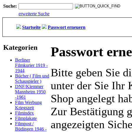
Suche:
erweiterte Suche
Startseite
Passwort erneuern
Kategorien
Passwort ern
Berliner
Filmkurier 1919 -
Bitte geben Sie d
1944
Bücher ( Film und
Schauspieler )
unter der Sie Ihr
DNF/Klemmer
Mannheim 1950
Shop angelegt ha
-1961
Film Werbung
Kriegszeit
Zur Bestätigung 
Filmindex
Filmplakate
angezeigten Siche
Filmpost /
Büdingen 1946 -