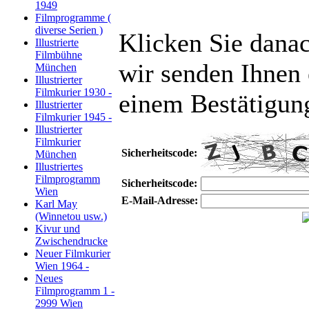
1949
Filmprogramme (
diverse Serien )
Klicken Sie danac
Illustrierte
Filmbühne
wir senden Ihnen 
München
Illustrierter
Filmkurier 1930 -
einem Bestätigun
Illustrierter
Filmkurier 1945 -
Illustrierter
Filmkurier
Sicherheitscode:
München
Illustriertes
Filmprogramm
Sicherheitscode:
Wien
E-Mail-Adresse:
Karl May
(Winnetou usw.)
Kivur und
Zwischendrucke
Neuer Filmkurier
Wien 1964 -
Neues
Filmprogramm 1 -
2999 Wien