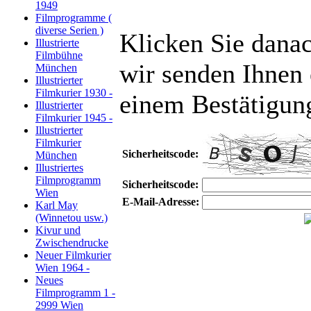
1949
Filmprogramme (
diverse Serien )
Klicken Sie danac
Illustrierte
Filmbühne
wir senden Ihnen 
München
Illustrierter
Filmkurier 1930 -
einem Bestätigun
Illustrierter
Filmkurier 1945 -
Illustrierter
Filmkurier
Sicherheitscode:
München
Illustriertes
Filmprogramm
Sicherheitscode:
Wien
E-Mail-Adresse:
Karl May
(Winnetou usw.)
Kivur und
Zwischendrucke
Neuer Filmkurier
Wien 1964 -
Neues
Filmprogramm 1 -
2999 Wien