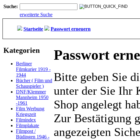
Suche:
erweiterte Suche
Startseite
Passwort erneuern
Kategorien
Passwort ern
Berliner
Filmkurier 1919 -
Bitte geben Sie d
1944
Bücher ( Film und
Schauspieler )
unter der Sie Ihr
DNF/Klemmer
Mannheim 1950
Shop angelegt ha
-1961
Film Werbung
Kriegszeit
Zur Bestätigung 
Filmindex
Filmplakate
angezeigten Siche
Filmpost /
Büdingen 1946 -