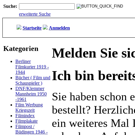
Suche:
erweiterte Suche
Startseite
Anmelden
Kategorien
Melden Sie si
Berliner
Filmkurier 1919 -
Ich bin berei
1944
Bücher ( Film und
Schauspieler )
DNF/Klemmer
Sie haben schon e
Mannheim 1950
-1961
Film Werbung
bestellt? Herzlic
Kriegszeit
Filmindex
ein weiteres Mal 
Filmplakate
Filmpost /
Büdingen 1946 -