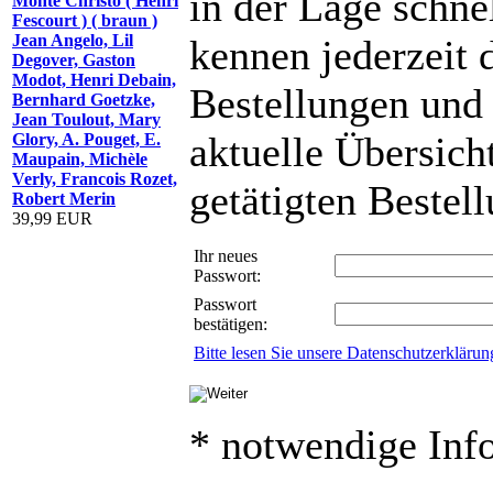
in der Lage schnel
Monte Christo ( Henri
Fescourt ) ( braun )
Jean Angelo, Lil
kennen jederzeit 
Degover, Gaston
Modot, Henri Debain,
Bestellungen und
Bernhard Goetzke,
Jean Toulout, Mary
aktuelle Übersicht
Glory, A. Pouget, E.
Maupain, Michèle
Verly, Francois Rozet,
getätigten Bestel
Robert Merin
39,99 EUR
Ihr neues
Passwort:
Passwort
bestätigen:
Bitte lesen Sie unsere Datenschutzerklärun
* notwendige Inf