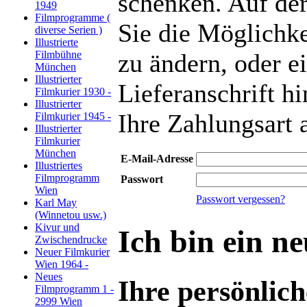
schenken. Auf der
1949
Filmprogramme (
Sie die Möglichke
diverse Serien )
Illustrierte
Filmbühne
zu ändern, oder e
München
Illustrierter
Lieferanschrift h
Filmkurier 1930 -
Illustrierter
Ihre Zahlungsart
Filmkurier 1945 -
Illustrierter
Filmkurier
München
E-Mail-Adresse
Illustriertes
Filmprogramm
Passwort
Wien
Passwort vergessen?
Karl May
(Winnetou usw.)
Kivur und
Ich bin ein n
Zwischendrucke
Neuer Filmkurier
Wien 1964 -
Neues
Ihre persönlic
Filmprogramm 1 -
2999 Wien