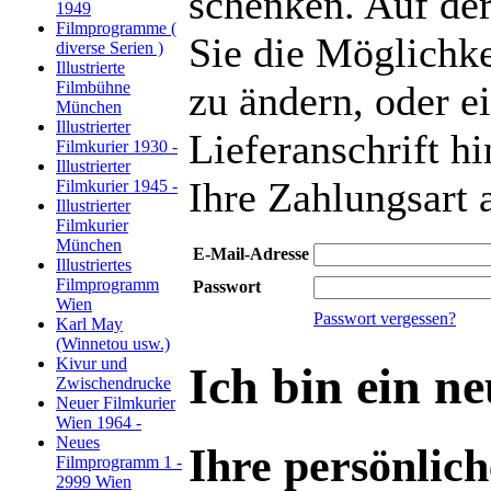
schenken. Auf der
1949
Filmprogramme (
Sie die Möglichke
diverse Serien )
Illustrierte
Filmbühne
zu ändern, oder e
München
Illustrierter
Lieferanschrift h
Filmkurier 1930 -
Illustrierter
Ihre Zahlungsart
Filmkurier 1945 -
Illustrierter
Filmkurier
München
E-Mail-Adresse
Illustriertes
Filmprogramm
Passwort
Wien
Passwort vergessen?
Karl May
(Winnetou usw.)
Kivur und
Ich bin ein n
Zwischendrucke
Neuer Filmkurier
Wien 1964 -
Neues
Ihre persönlic
Filmprogramm 1 -
2999 Wien