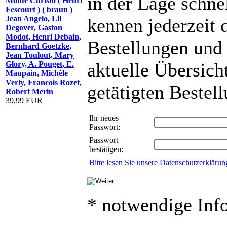
in der Lage schnel
Monte Christo ( Henri
Fescourt ) ( braun )
Jean Angelo, Lil
kennen jederzeit 
Degover, Gaston
Modot, Henri Debain,
Bestellungen und
Bernhard Goetzke,
Jean Toulout, Mary
aktuelle Übersicht
Glory, A. Pouget, E.
Maupain, Michèle
Verly, Francois Rozet,
getätigten Bestel
Robert Merin
39,99 EUR
Ihr neues
Passwort:
Passwort
bestätigen:
Bitte lesen Sie unsere Datenschutzerklärun
* notwendige Inf