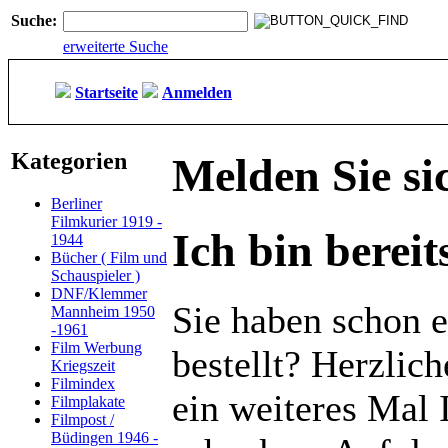
Suche:
erweiterte Suche
Startseite
Anmelden
Kategorien
Melden Sie si
Berliner
Filmkurier 1919 -
Ich bin berei
1944
Bücher ( Film und
Schauspieler )
DNF/Klemmer
Sie haben schon e
Mannheim 1950
-1961
Film Werbung
bestellt? Herzlic
Kriegszeit
Filmindex
ein weiteres Mal 
Filmplakate
Filmpost /
Büdingen 1946 -