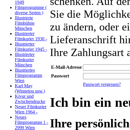
schenken. Auf der
1949
Filmprogramme (
Sie die Möglichke
diverse Serien )
Illustrierte
Filmbühne
zu ändern, oder e
München
Illustrierter
Lieferanschrift h
Filmkurier 1930 -
Illustrierter
Ihre Zahlungsart
Filmkurier 1945 -
Illustrierter
Filmkurier
München
E-Mail-Adresse
Illustriertes
Filmprogramm
Passwort
Wien
Passwort vergessen?
Karl May
(Winnetou usw.)
Kivur und
Ich bin ein n
Zwischendrucke
Neuer Filmkurier
Wien 1964 -
Neues
Ihre persönlic
Filmprogramm 1 -
2999 Wien