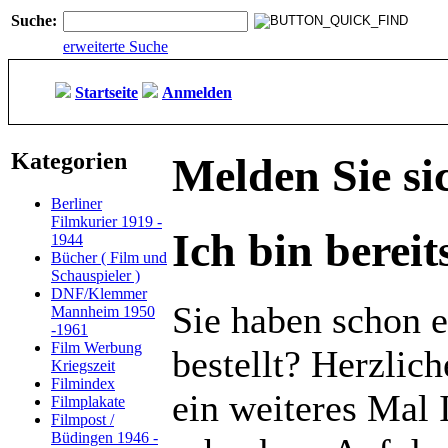
Suche:
erweiterte Suche
Startseite
Anmelden
Kategorien
Melden Sie si
Berliner
Filmkurier 1919 -
Ich bin berei
1944
Bücher ( Film und
Schauspieler )
DNF/Klemmer
Sie haben schon e
Mannheim 1950
-1961
Film Werbung
bestellt? Herzlic
Kriegszeit
Filmindex
ein weiteres Mal 
Filmplakate
Filmpost /
Büdingen 1946 -