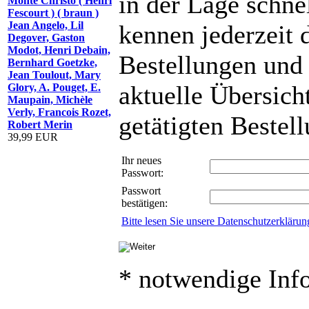
in der Lage schnel
Monte Christo ( Henri
Fescourt ) ( braun )
Jean Angelo, Lil
kennen jederzeit 
Degover, Gaston
Modot, Henri Debain,
Bestellungen und
Bernhard Goetzke,
Jean Toulout, Mary
aktuelle Übersicht
Glory, A. Pouget, E.
Maupain, Michèle
Verly, Francois Rozet,
getätigten Bestel
Robert Merin
39,99 EUR
Ihr neues
Passwort:
Passwort
bestätigen:
Bitte lesen Sie unsere Datenschutzerklärun
* notwendige Inf