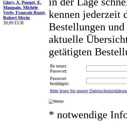
in der Lage schnel
Glory, A. Pouget, E.
Maupain, Michèle
kennen jederzeit 
Verly, Francois Rozet,
Robert Merin
39,99 EUR
Bestellungen und
aktuelle Übersicht
getätigten Bestel
Ihr neues
Passwort:
Passwort
bestätigen:
Bitte lesen Sie unsere Datenschutzerklärun
* notwendige Inf