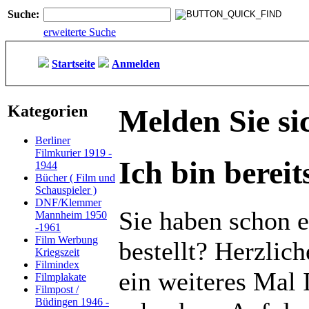
Suche:
erweiterte Suche
Startseite
Anmelden
Kategorien
Melden Sie si
Berliner
Filmkurier 1919 -
Ich bin berei
1944
Bücher ( Film und
Schauspieler )
DNF/Klemmer
Sie haben schon e
Mannheim 1950
-1961
Film Werbung
bestellt? Herzlic
Kriegszeit
Filmindex
ein weiteres Mal 
Filmplakate
Filmpost /
Büdingen 1946 -