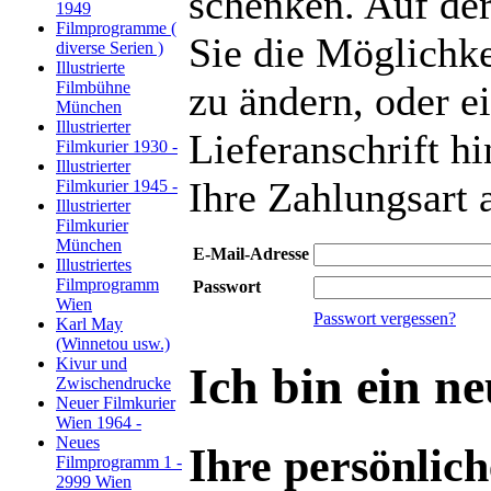
schenken. Auf der
1949
Filmprogramme (
Sie die Möglichke
diverse Serien )
Illustrierte
Filmbühne
zu ändern, oder e
München
Illustrierter
Lieferanschrift h
Filmkurier 1930 -
Illustrierter
Ihre Zahlungsart
Filmkurier 1945 -
Illustrierter
Filmkurier
München
E-Mail-Adresse
Illustriertes
Filmprogramm
Passwort
Wien
Passwort vergessen?
Karl May
(Winnetou usw.)
Kivur und
Ich bin ein n
Zwischendrucke
Neuer Filmkurier
Wien 1964 -
Neues
Ihre persönlic
Filmprogramm 1 -
2999 Wien