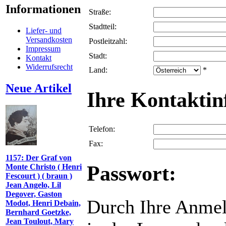
Informationen
Straße:
Stadtteil:
Liefer- und
Versandkosten
Postleitzahl:
Impressum
Stadt:
Kontakt
Widerrufsrecht
Land:
*
Neue Artikel
Ihre Kontaktin
Telefon:
Fax:
1157: Der Graf von
Passwort:
Monte Christo ( Henri
Fescourt ) ( braun )
Jean Angelo, Lil
Degover, Gaston
Durch Ihre Anmel
Modot, Henri Debain,
Bernhard Goetzke,
Jean Toulout, Mary