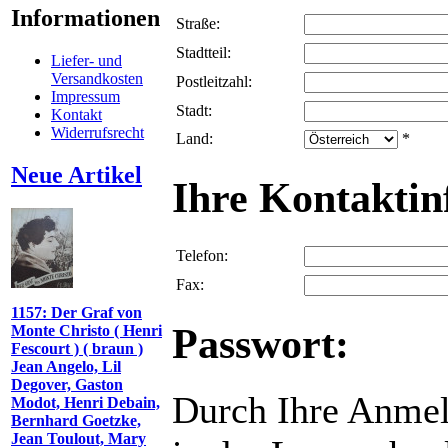
Informationen
Straße:
Stadtteil:
Liefer- und
Versandkosten
Postleitzahl:
Impressum
Stadt:
Kontakt
Widerrufsrecht
Land:
*
Neue Artikel
Ihre Kontaktin
Telefon:
Fax:
1157: Der Graf von
Passwort:
Monte Christo ( Henri
Fescourt ) ( braun )
Jean Angelo, Lil
Degover, Gaston
Durch Ihre Anmel
Modot, Henri Debain,
Bernhard Goetzke,
Jean Toulout, Mary