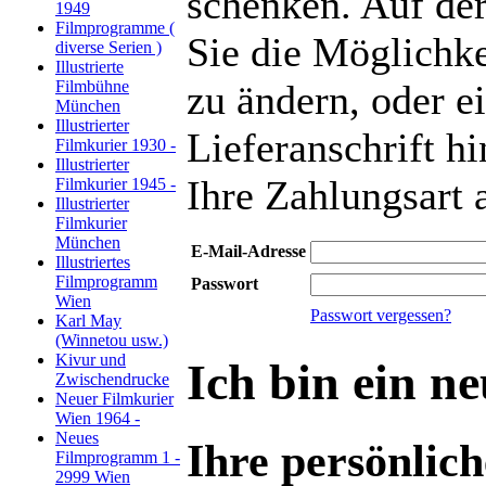
schenken. Auf der
1949
Filmprogramme (
Sie die Möglichke
diverse Serien )
Illustrierte
Filmbühne
zu ändern, oder e
München
Illustrierter
Lieferanschrift h
Filmkurier 1930 -
Illustrierter
Ihre Zahlungsart
Filmkurier 1945 -
Illustrierter
Filmkurier
München
E-Mail-Adresse
Illustriertes
Filmprogramm
Passwort
Wien
Passwort vergessen?
Karl May
(Winnetou usw.)
Kivur und
Ich bin ein n
Zwischendrucke
Neuer Filmkurier
Wien 1964 -
Neues
Ihre persönlic
Filmprogramm 1 -
2999 Wien