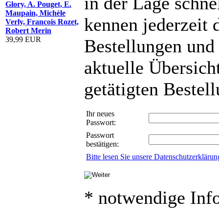
in der Lage schnel
Glory, A. Pouget, E.
Maupain, Michèle
kennen jederzeit 
Verly, Francois Rozet,
Robert Merin
39,99 EUR
Bestellungen und
aktuelle Übersicht
getätigten Bestel
Ihr neues
Passwort:
Passwort
bestätigen:
Bitte lesen Sie unsere Datenschutzerklärun
* notwendige Inf