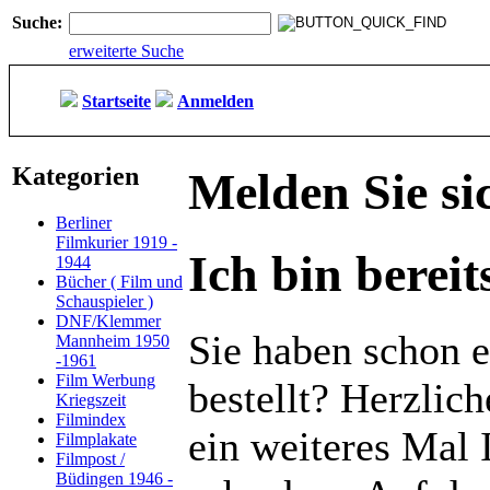
Suche:
erweiterte Suche
Startseite
Anmelden
Kategorien
Melden Sie si
Berliner
Filmkurier 1919 -
Ich bin berei
1944
Bücher ( Film und
Schauspieler )
DNF/Klemmer
Sie haben schon e
Mannheim 1950
-1961
Film Werbung
bestellt? Herzlic
Kriegszeit
Filmindex
ein weiteres Mal 
Filmplakate
Filmpost /
Büdingen 1946 -