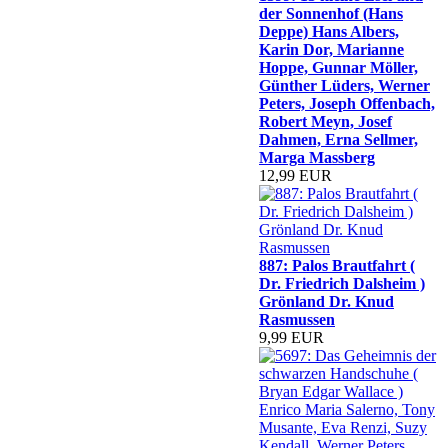
der Sonnenhof (Hans
Deppe) Hans Albers,
Karin Dor, Marianne
Hoppe, Gunnar Möller,
Günther Lüders, Werner
Peters, Joseph Offenbach,
Robert Meyn, Josef
Dahmen, Erna Sellmer,
Marga Massberg
12,99 EUR
887: Palos Brautfahrt (
Dr. Friedrich Dalsheim )
Grönland Dr. Knud
Rasmussen
9,99 EUR