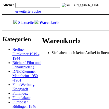
Suche:
erweiterte Suche
Startseite
Warenkorb
Kategorien
Warenkorb
Berliner
Sie haben noch keine Artikel in Ihr
Filmkurier 1919 -
1944
Bücher ( Film und
Schauspieler )
DNF/Klemmer
Mannheim 1950
-1961
Film Werbung
Kriegszeit
Filmindex
Filmplakate
Filmpost /
Büdingen 1946 -