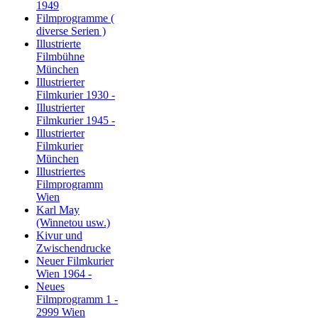
1949
Filmprogramme (
diverse Serien )
Illustrierte
Filmbühne
München
Illustrierter
Filmkurier 1930 -
Illustrierter
Filmkurier 1945 -
Illustrierter
Filmkurier
München
Illustriertes
Filmprogramm
Wien
Karl May
(Winnetou usw.)
Kivur und
Zwischendrucke
Neuer Filmkurier
Wien 1964 -
Neues
Filmprogramm 1 -
2999 Wien