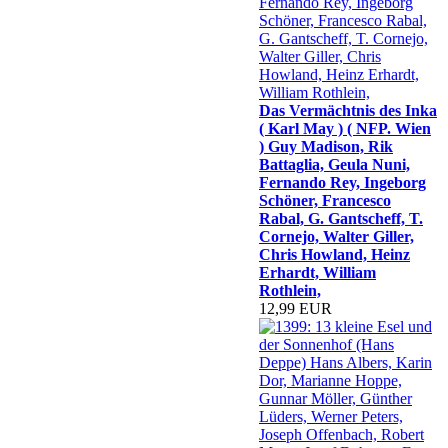
Das Vermächtnis des Inka
( Karl May ) ( NFP. Wien
) Guy Madison, Rik
Battaglia, Geula Nuni,
Fernando Rey, Ingeborg
Schöner, Francesco
Rabal, G. Gantscheff, T.
Cornejo, Walter Giller,
Chris Howland, Heinz
Erhardt, William
Rothlein,
12,99 EUR