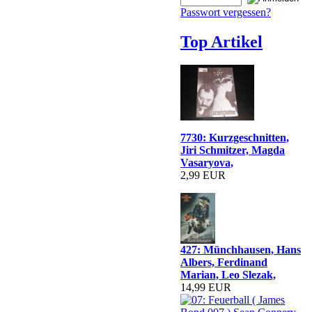
Passwort vergessen?
Top Artikel
7730: Kurzgeschnitten,
Jiri Schmitzer, Magda
Vasaryova,
2,99 EUR
427: Münchhausen, Hans
Albers, Ferdinand
Marian, Leo Slezak,
14,99 EUR