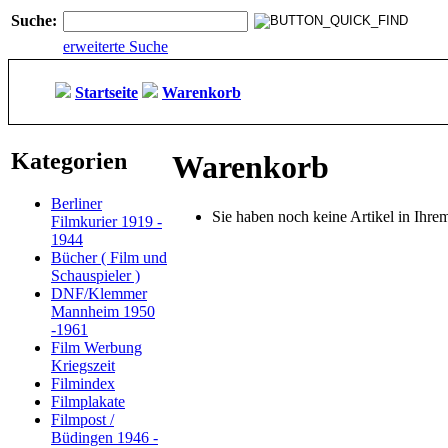
Suche:
erweiterte Suche
Startseite
Warenkorb
Kategorien
Warenkorb
Berliner
Sie haben noch keine Artikel in Ihr
Filmkurier 1919 -
1944
Bücher ( Film und
Schauspieler )
DNF/Klemmer
Mannheim 1950
-1961
Film Werbung
Kriegszeit
Filmindex
Filmplakate
Filmpost /
Büdingen 1946 -