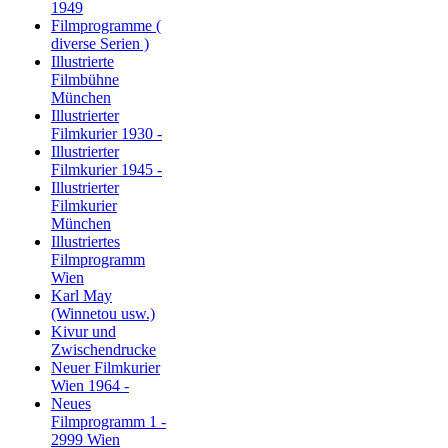
1949
Filmprogramme (
diverse Serien )
Illustrierte
Filmbühne
München
Illustrierter
Filmkurier 1930 -
Illustrierter
Filmkurier 1945 -
Illustrierter
Filmkurier
München
Illustriertes
Filmprogramm
Wien
Karl May
(Winnetou usw.)
Kivur und
Zwischendrucke
Neuer Filmkurier
Wien 1964 -
Neues
Filmprogramm 1 -
2999 Wien