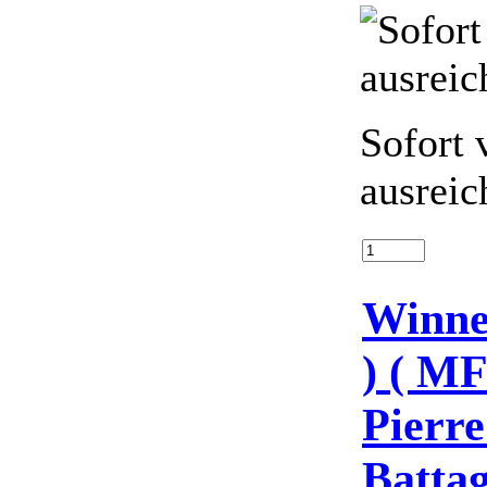
Sofort 
ausreic
Winne
) ( MF
Pierre
Battag