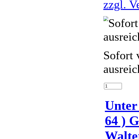
zzgl. V
Sofort 
ausreic
Unter 
64 ) 
Walte