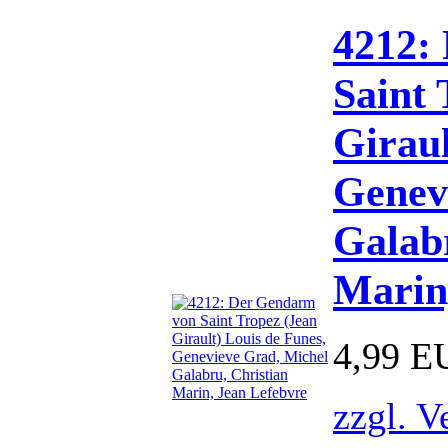
4212:
Saint 
Giraul
Genev
Galabr
Marin
4,99 E
zzgl. V