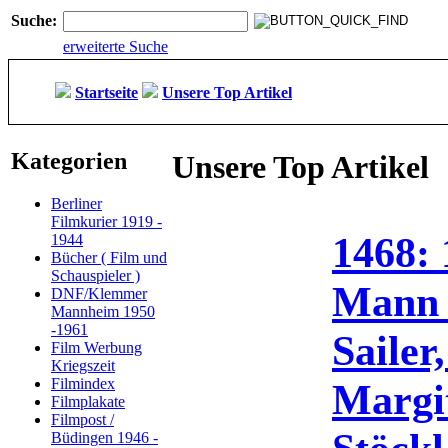
Suche:
erweiterte Suche
Startseite
Unsere Top Artikel
Kategorien
Unsere Top Artikel
Berliner
Filmkurier 1919 -
1468:
1944
Bücher ( Film und
Schauspieler )
Mann 
DNF/Klemmer
Mannheim 1950
-1961
Sailer
Film Werbung
Kriegszeit
Filmindex
Margi
Filmplakate
Filmpost /
Büdingen 1946 -