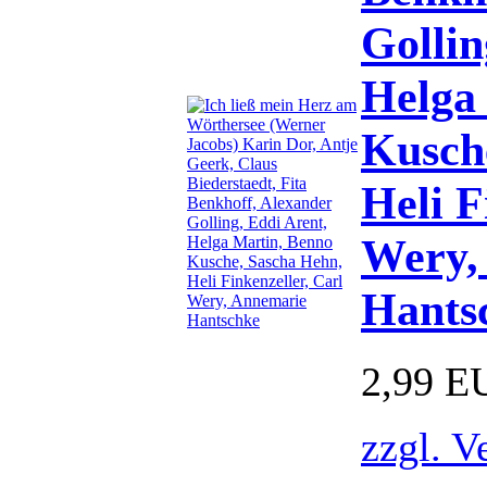
Gollin
Helga
Kusch
Heli F
Wery,
Hants
2,99 E
zzgl. V