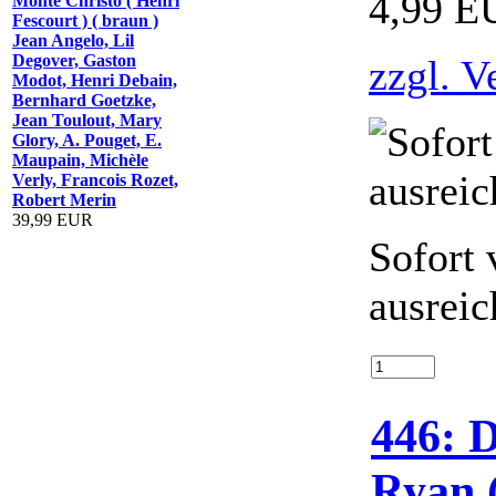
4,99 E
Monte Christo ( Henri
Fescourt ) ( braun )
Jean Angelo, Lil
Degover, Gaston
zzgl. V
Modot, Henri Debain,
Bernhard Goetzke,
Jean Toulout, Mary
Glory, A. Pouget, E.
Maupain, Michèle
Verly, Francois Rozet,
Robert Merin
39,99 EUR
Sofort 
ausreic
446: 
Ryan (