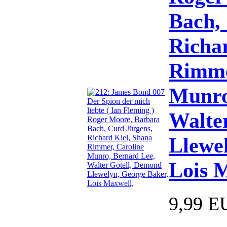
Bach,
Richa
Rimme
Munro
Walte
Llewe
Lois 
9,99 E