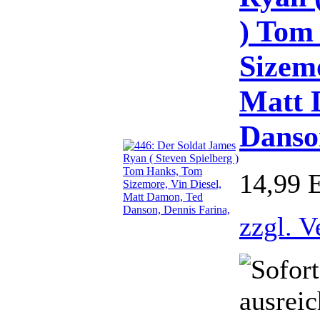
) Tom
Sizemo
Matt 
Danso
14,99
zzgl. V