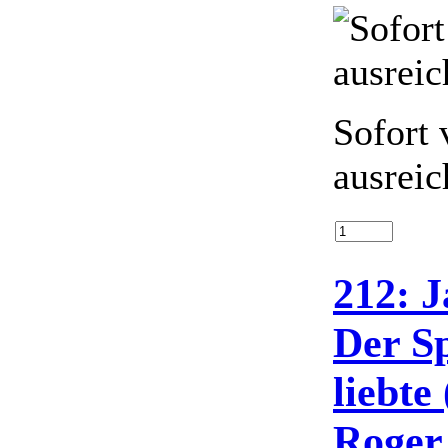
Sofort 
ausreic
212: 
Der S
liebte
Roger