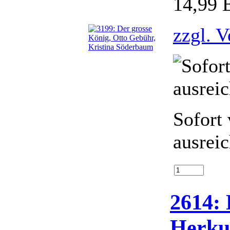
14,99
zzgl. 
Sofort 
ausrei
2614: 
Herkul