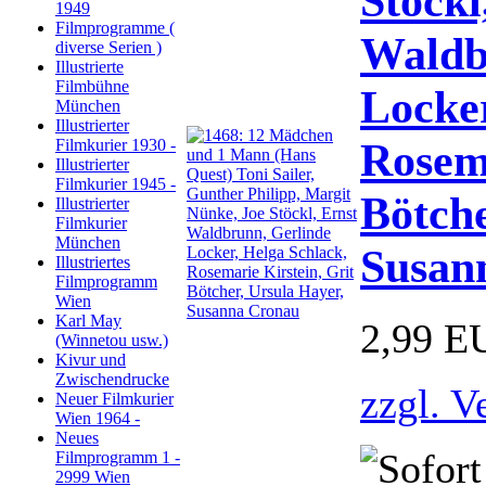
Stöckl
1949
Filmprogramme (
Waldb
diverse Serien )
Illustrierte
Filmbühne
Locker
München
Illustrierter
Rosema
Filmkurier 1930 -
Illustrierter
Filmkurier 1945 -
Bötche
Illustrierter
Filmkurier
München
Susan
Illustriertes
Filmprogramm
Wien
Karl May
2,99 E
(Winnetou usw.)
Kivur und
Zwischendrucke
zzgl. V
Neuer Filmkurier
Wien 1964 -
Neues
Filmprogramm 1 -
2999 Wien