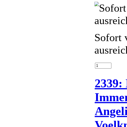
Sofort 
ausreic
2339:
Immen
Angel
Voelk