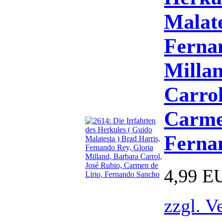
Malate
Ferna
Milla
Carrol
Carme
Ferna
4,99 E
zzgl. V