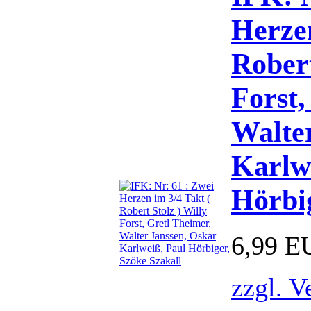
Herzen
Robert
Forst,
Walte
Karlw
Hörbig
6,99 E
zzgl. V