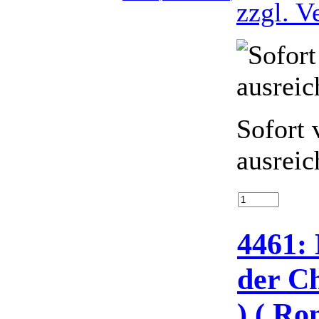
zzgl. V
Sofort 
ausreic
4461:
der C
) ( Ro