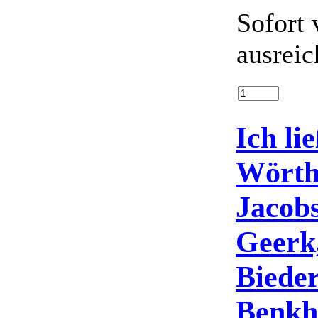
Sofort 
ausreic
Ich li
Wörth
Jacobs
Geerk
Bieder
Benkh