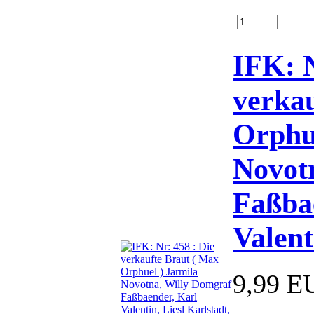
IFK: N
verka
Orphu
Novot
Faßba
Valent
9,99 E