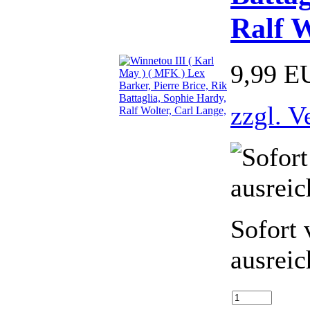
Ralf W
9,99 E
zzgl. V
Sofort 
ausreic