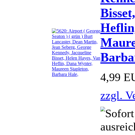
Bisset
Heflin
Maure
Barba
4,99 E
zzgl. V