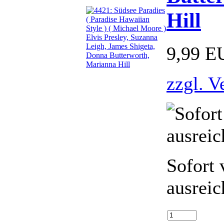
Hill
9,99 E
zzgl. V
Sofort 
ausreic