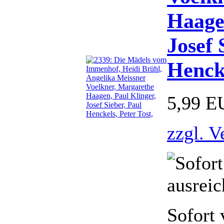
Haagen
Josef 
Hencke
5,99 E
zzgl. V
Sofort 