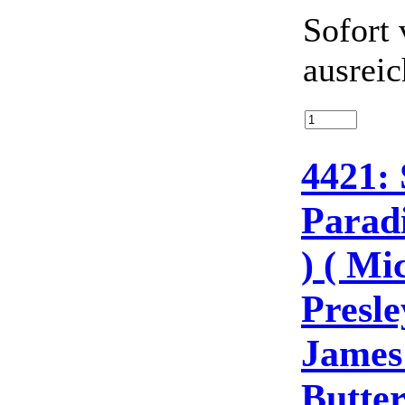
Sofort 
ausrei
4421: 
Parad
) ( Mi
Presle
James
Butte