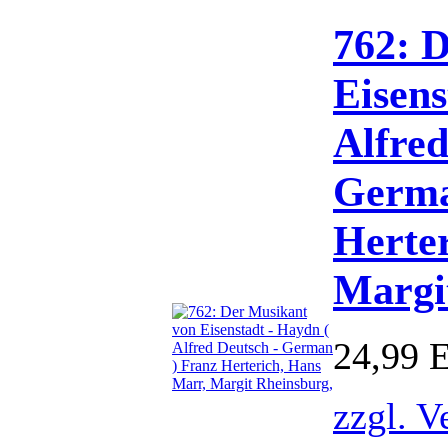
762: 
Eisens
Alfred
Germa
Herte
Margi
24,99 
zzgl. V