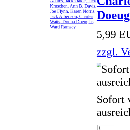
Charl
Doeug
5,99 E
zzgl. V
Sofort 
ausreic