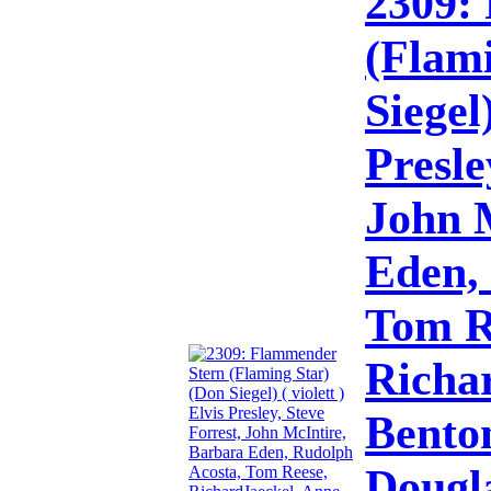
2309:
(Flam
Siegel)
Presle
John 
Eden,
Tom R
Richa
Benton
Dougl