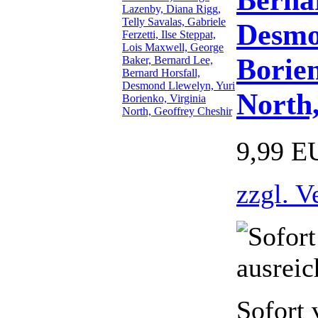
Desmo
Borien
North
9,99 E
zzgl. V
Sofort 