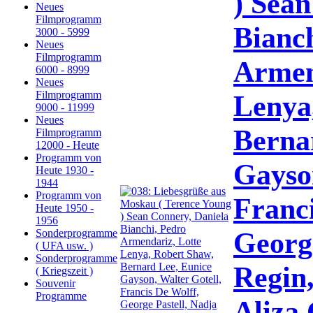
) Sean
Neues
Filmprogramm
Bianc
3000 - 5999
Neues
Filmprogramm
Armen
6000 - 8999
Neues
Filmprogramm
Lenya
9000 - 11999
Neues
Berna
Filmprogramm
12000 - Heute
Programm von
Gayson
Heute 1930 -
1944
Programm von
Franci
Heute 1950 -
1956
George
Sonderprogramme
( UFA usw. )
Sonderprogramme
Regin
( Kriegszeit )
Souvenir
Programme
Aliza