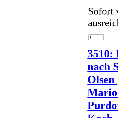
Sofort 
ausrei
3510: 
nach S
Olsen 
Mario
Purdo