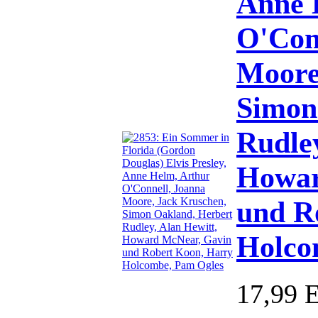
Anne 
O'Con
Moore
Simon
Rudley
Howar
und R
Holco
17,99 