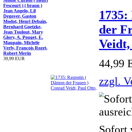
Monte Christo ( Henri
Fescourt ) ( braun )
1735:
Jean Angelo, Lil
Degover, Gaston
Modot, Henri Debain,
der F
Bernhard Goetzke,
Jean Toulout, Mary
Glory, A. Pouget, E.
Veidt,
Maupain, Michèle
Verly, Francois Rozet,
Robert Merin
39,99 EUR
44,99
zzgl. 
Sofort 