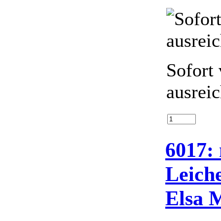
Sofort 
ausrei
6017:
Leich
Elsa M