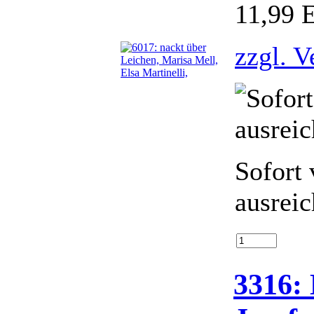
11,99
zzgl. V
Sofort 
ausrei
3316: