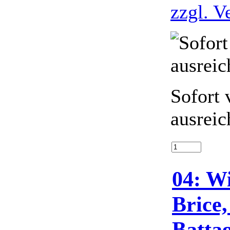
zzgl. V
Sofort 
ausreic
04: Wi
Brice,
Battag