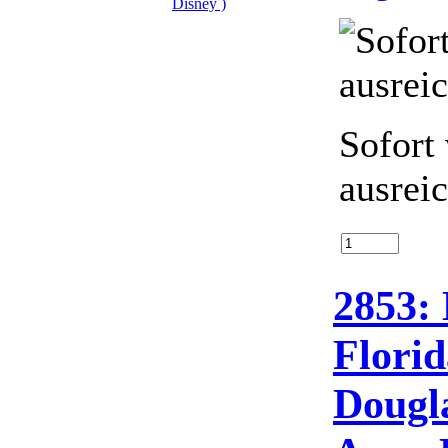
Sofort
ausrei
2853:
Flori
Dougla