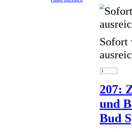
Sofort 
ausrei
207: 
und B
Bud S