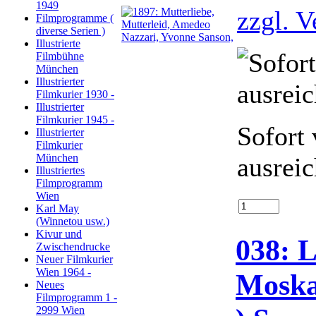
1949
zzgl. 
Filmprogramme (
diverse Serien )
Illustrierte
Filmbühne
München
Illustrierter
Filmkurier 1930 -
Illustrierter
Filmkurier 1945 -
Sofort 
Illustrierter
Filmkurier
München
ausrei
Illustriertes
Filmprogramm
Wien
Karl May
(Winnetou usw.)
Kivur und
038: 
Zwischendrucke
Neuer Filmkurier
Wien 1964 -
Moska
Neues
Filmprogramm 1 -
2999 Wien