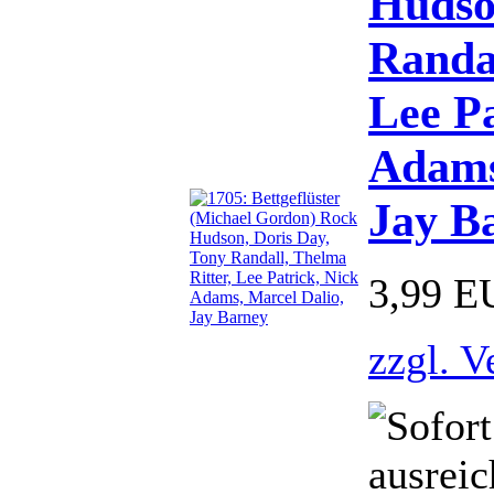
Hudso
Randal
Lee Pa
Adams
Jay B
3,99 E
zzgl. V