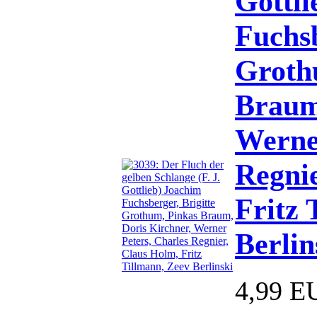
Gottli
Fuchsb
Groth
Braum
Werner
Regnie
Fritz 
Berlin
4,99 E