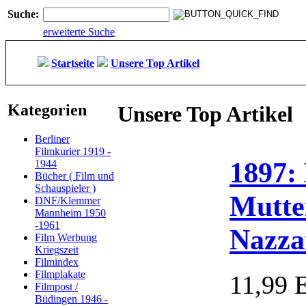
Suche:
erweiterte Suche
Startseite
Unsere Top Artikel
Kategorien
Unsere Top Artikel
Berliner
Filmkurier 1919 -
1897: 
1944
Bücher ( Film und
Schauspieler )
Mutte
DNF/Klemmer
Mannheim 1950
-1961
Nazza
Film Werbung
Kriegszeit
Filmindex
Filmplakate
11,99
Filmpost /
Büdingen 1946 -