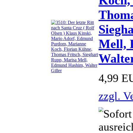
Koch,
Thoma
Siegh
Mell,
Walter
4,99 E
zzgl. V