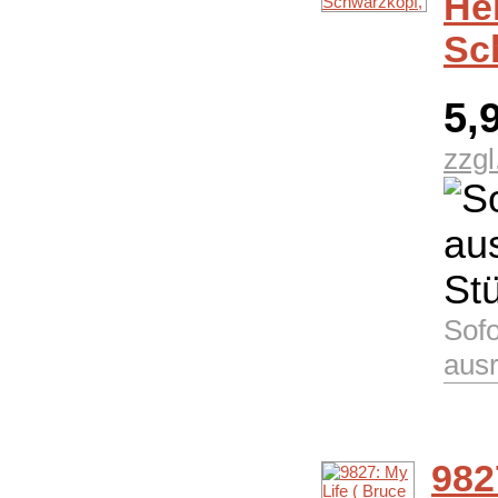
He
Sc
5,
zzgl
Sofo
aus
982