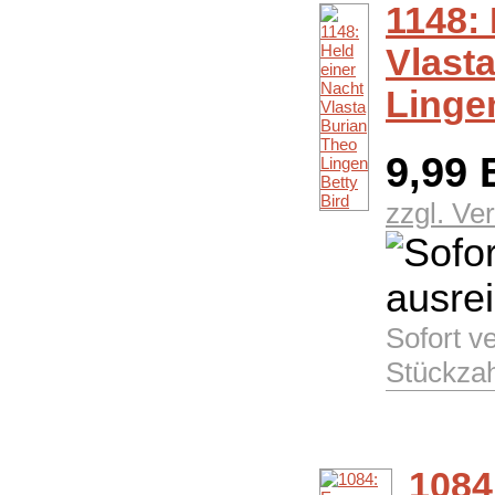
1148: 
Vlast
Linge
9,99
zzgl. Ve
Sofort v
Stückzah
1084