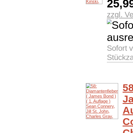
25,9
zzgl. V
Sofort 
Stückza
58
Ja
Au
Co
Ch