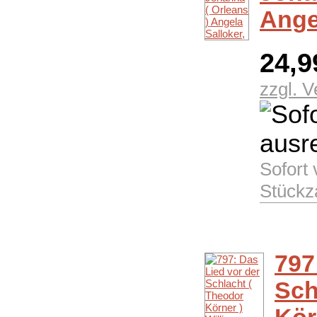
Ange
24,
zzgl. 
Sofort
Stückz
797
Sch