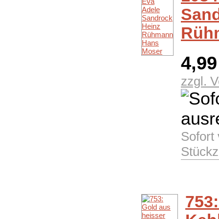
Sand
Rüh
4,9
zzgl. 
Sofort
Stückz
753: