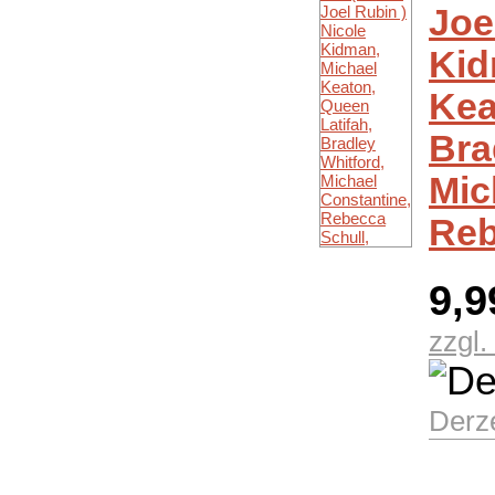
Joe
Kid
Kea
Bra
Mic
Reb
9,
zzgl
Derze