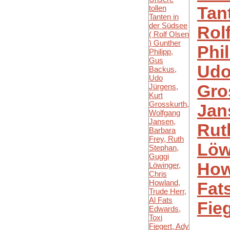
Tan
Rol
Phi
Udo
Gro
Jan
Rut
Löw
How
Fat
Fie