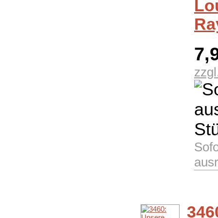
Lo
Ra
7,
zzgl
Sofo
aus
346