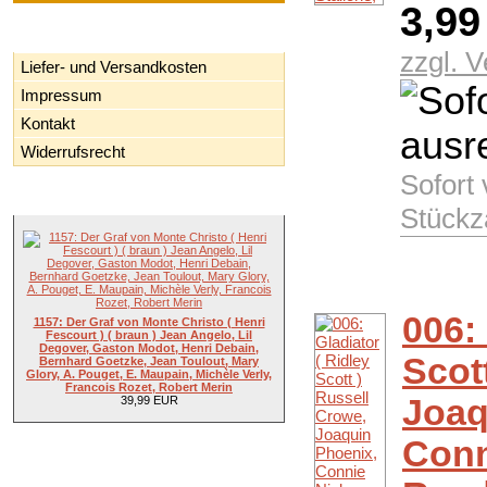
3,9
Informationen
zzgl. 
Liefer- und Versandkosten
Impressum
Kontakt
Widerrufsrecht
Sofort
Neue Artikel
Stückz
006: 
1157: Der Graf von Monte Christo ( Henri
Fescourt ) ( braun ) Jean Angelo, Lil
Degover, Gaston Modot, Henri Debain,
Scot
Bernhard Goetzke, Jean Toulout, Mary
Glory, A. Pouget, E. Maupain, Michèle Verly,
Francois Rozet, Robert Merin
Joaq
39,99 EUR
Conn