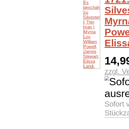
Silve
Myrna
Powel
Eliss
14,9
zzgl. V
Sofort 
Stückz