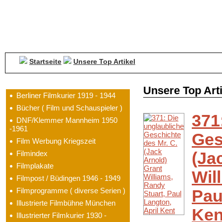
Startseite
Unsere Top Artikel
Kategorien
Unsere Top Arti
Berliner Filmkurier 1919 - 1944
Bücher ( Film und Schauspieler )
371
DNF/Klemmer Mannheim 1950
-1961
Ges
Film Werbung Kriegszeit
Filmindex
(Ja
Filmplakate
Wil
Filmpost / Büdingen 1946 - 1949
Filmprogramme ( diverse Serien )
Pau
Illustrierte Filmbühne München
Ken
Illustrierter Filmkurier 1930 -