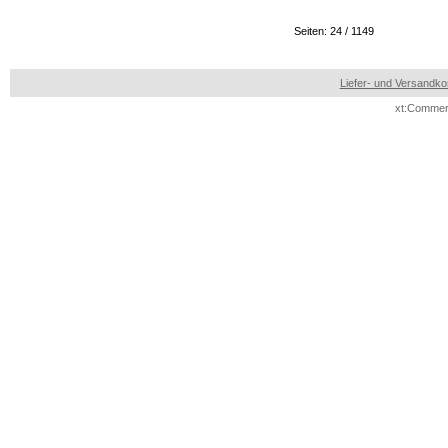
Seiten: 24 / 1149
Liefer- und Versandko
xt:Commer