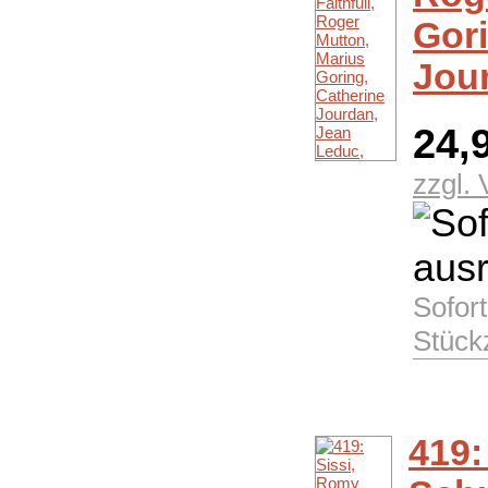
Gori
Jou
24,
zzgl.
Sofor
Stück
419: