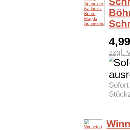
Schn
Böh
Schn
4,9
zzgl. 
Sofort
Stück
Winn