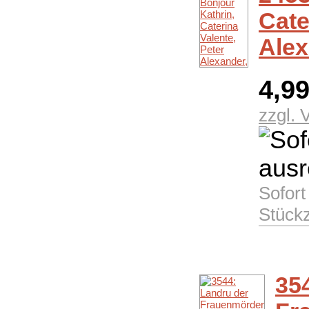
Cate
Alex
4,9
zzgl. 
Sofort
Stück
35