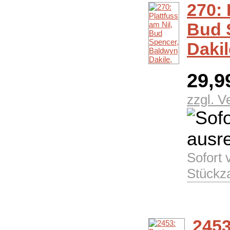
270: 
Bud 
Dakil
29,9
zzgl. 
Sofort 
Stückz
2453