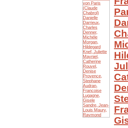
Fr
Pa
Dan
Ch
Mi
Hi
Jul
Ca
De
St
Fr
Gi