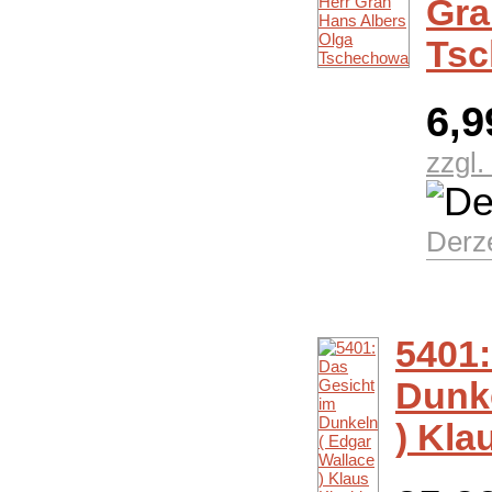
Gra
Ts
6,
zzgl
Derze
5401:
Dunke
) Kla