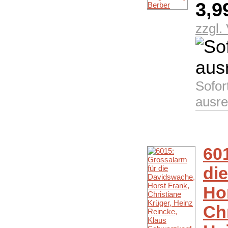
3,9
zzgl.
Sofor
ausre
60
di
Ho
Chr