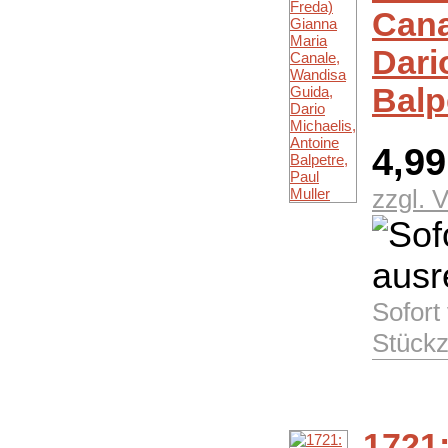
Cana
Dari
Balp
4,9
zzgl. 
Sofort
Stückz
1721