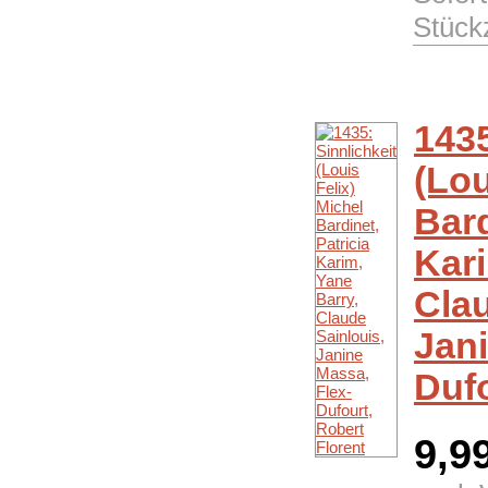
Stück
1435
(Lou
Bard
Kari
Clau
Jani
Dufo
9,9