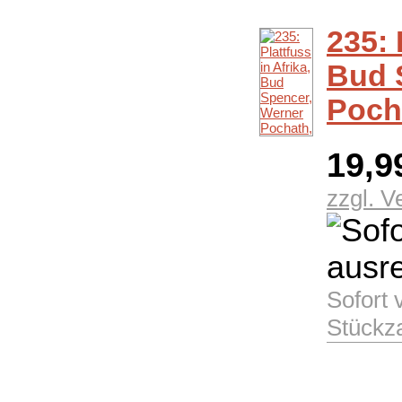
235: 
Bud 
Poch
19,9
zzgl. 
Sofort 
Stückz