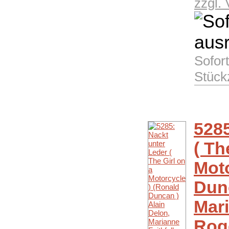
zzgl.
Sofor
Stück
5285
( Th
Moto
Dunc
Mari
Rog