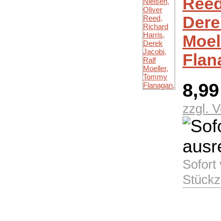
Reed
Dere
Moel
Flan
8,9
zzgl. 
Sofort
Stückz