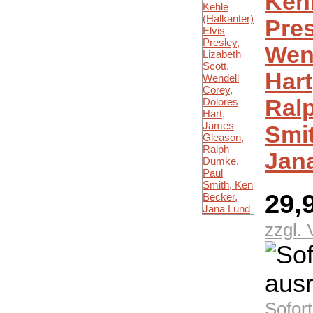
Kehl
Pres
Wend
Hart
Ral
Smit
Jan
29,
zzgl.
Sofor