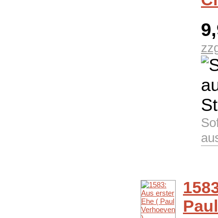
9
zz
Sof
au
1583
Paul