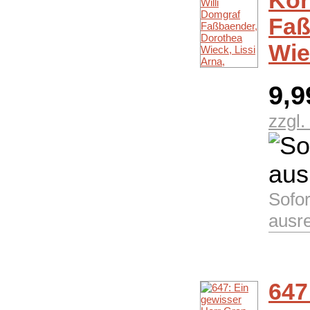
Kör
Faß
Wie
9,
zzgl
Sofor
ausr
647