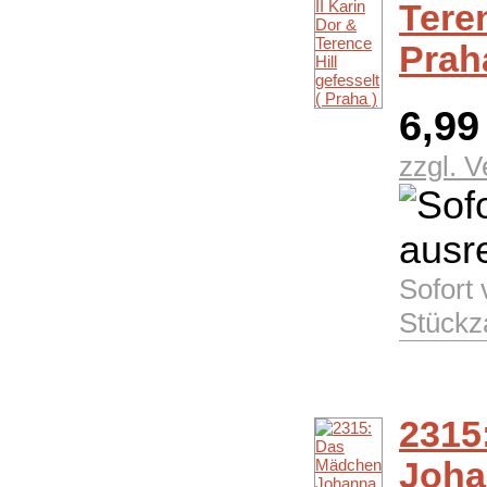
Teren
Prah
6,9
zzgl. 
Sofort
Stückz
2315
Joha