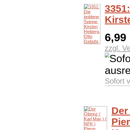
3351:
Kirst
6,99
zzgl. V
Sofort 
Der 
Pier