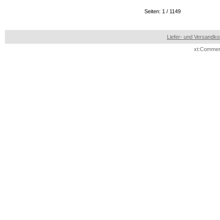
Seiten: 1 / 1149
Liefer- und Versandko
xt:Commer