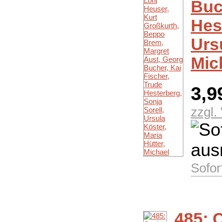
Buc
Hes
Urs
Mic
3,9
zzgl.
Sofor
485: 