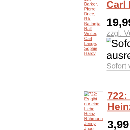
Carl
19,
zzgl. 
Sofort
722:
Hein
3,9