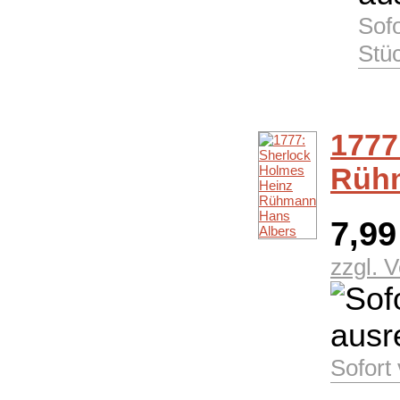
Sof
Stü
1777
Rühm
7,9
zzgl. 
Sofort