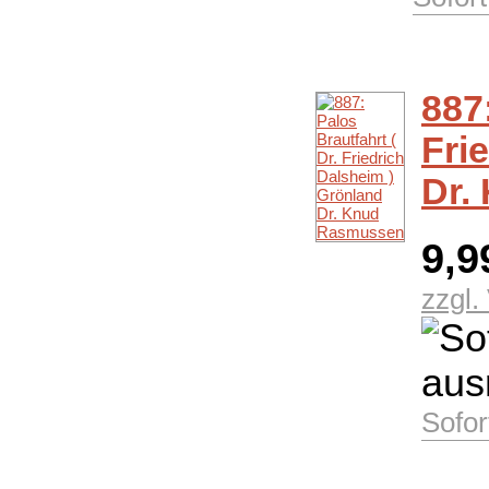
887:
Fri
Dr.
9,9
zzgl.
Sofor