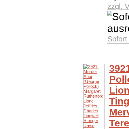
zzgl. 
Sofort
392
Poll
Lion
Ting
Mer
Ter