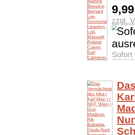
9,9
zzgl. 
Sofort
Das
Kar
Mad
Nun
Sch