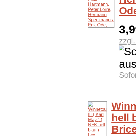
Od
3,
zzgl
Sofo
Winne
hell 
Brice