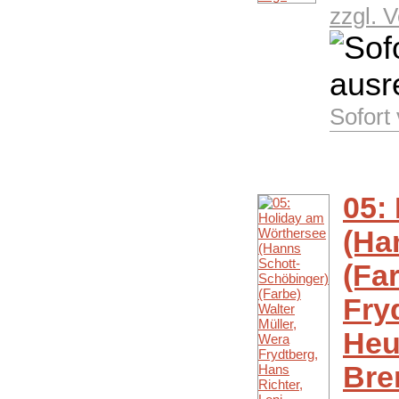
zzgl. 
Sofort
05:
(Ha
(Fa
Fry
Heu
Bre