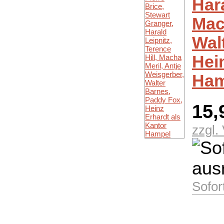
Hara
Mac
Wal
Hei
Ham
15,
zzgl.
Sofor