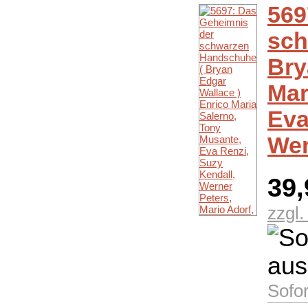
569
sch
Bry
Mar
Eva
Wer
39
zzgl
Sofor