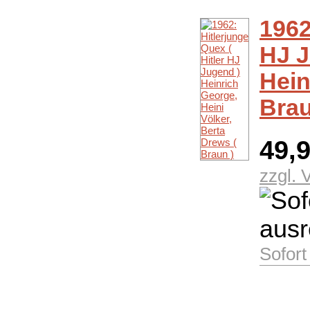
1962
HJ J
Hein
Brau
49,
zzgl. 
Sofort