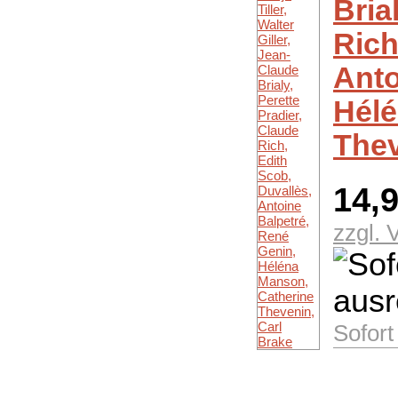
Bria
Rich
Anto
Hélé
Thev
14,
zzgl. 
Sofort