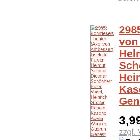
2985
von 
Hel
Schö
Hein
Kas
Gen
3,9
zzgl.