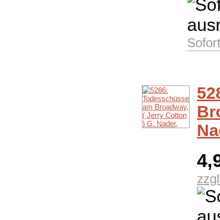
Sofor
52
Br
Na
4,
zzg