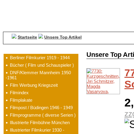
Startseite
Unsere Top Artikel
Kategorien
Unsere Top Arti
Berliner Filmkurier 1919 - 1944
Bücher ( Film und Schauspieler )
77
DNF/Klemmer Mannheim 1950
-1961
S
Film Werbung Kriegszeit
Filmindex
2
Filmplakate
Filmpost / Büdingen 1946 - 1949
zz
Filmprogramme ( diverse Serien )
Illustrierte Filmbühne München
Illustrierter Filmkurier 1930 -