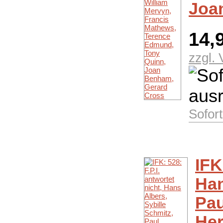
Joa
14,
zzgl.
Sofor
IFK
Han
Pau
Her