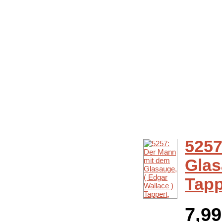
5257
Glas
Tapp
7,9