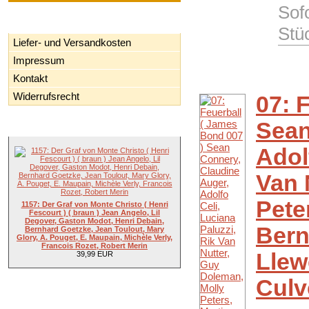
Sof
Informationen
Stü
Liefer- und Versandkosten
Impressum
Kontakt
Widerrufsrecht
07: 
Sean
Neue Artikel
Adol
Van 
Pete
1157: Der Graf von Monte Christo ( Henri
Fescourt ) ( braun ) Jean Angelo, Lil
Degover, Gaston Modot, Henri Debain,
Bern
Bernhard Goetzke, Jean Toulout, Mary
Glory, A. Pouget, E. Maupain, Michèle Verly,
Francois Rozet, Robert Merin
Llew
39,99 EUR
Culv