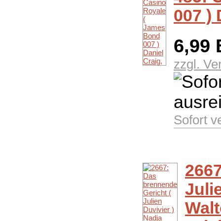
007 ) 
6,99
zzgl. V
Sofort v
2667
Juli
Walt