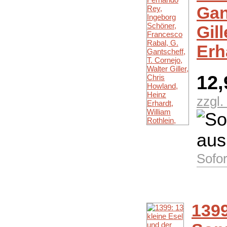
Gan
Gil
Erh
12
zzgl
Sofor
1399