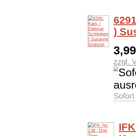
6291
) Su
3,9
zzgl. 
Sofort
IFK