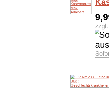
Kas
9,
zzgl
Sofo