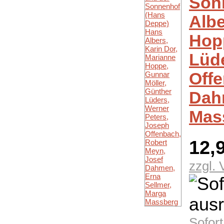
Son
Albe
Hopp
Lüde
Offe
Dah
Mas
12,
zzgl.
Sofor