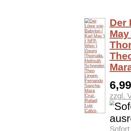
Der 
May 
Thom
Theo
Mara
6,9
zzgl. 
Sofort