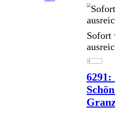
Sofort 
ausrei
6291:
Schön
Granz