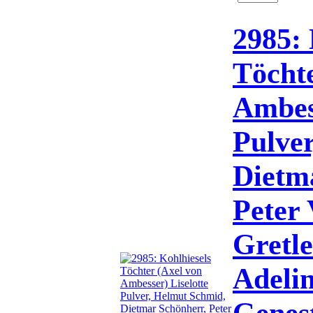
2985: 
Töchte
Ambess
Pulve
Dietm
Peter 
Gretle
Adeli
Genes