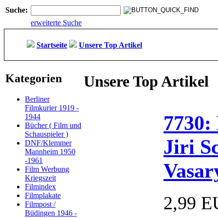
Suche:
erweiterte Suche
Startseite
Unsere Top Artikel
Kategorien
Unsere Top Artikel
Berliner
Filmkurier 1919 -
7730:
1944
Bücher ( Film und
Schauspieler )
Jiri 
DNF/Klemmer
Mannheim 1950
-1961
Vasar
Film Werbung
Kriegszeit
Filmindex
Filmplakate
2,99 
Filmpost /
Büdingen 1946 -