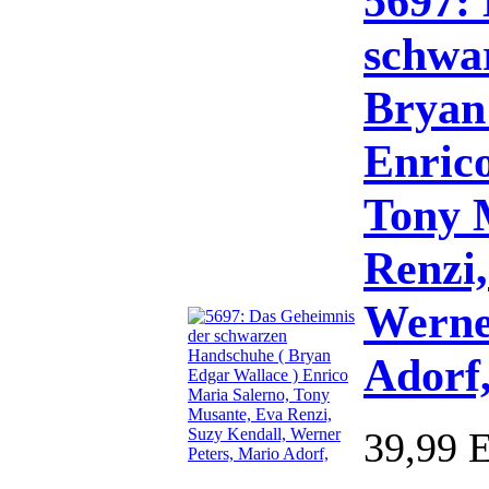
5697:
schwa
Bryan
Enric
Tony 
Renzi,
Werne
Adorf
39,99 