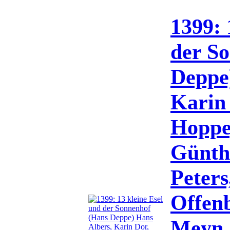
1399: 
der S
Deppe
Karin
Hoppe
Günth
Peters
Offen
Meyn,