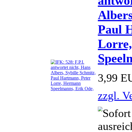
antwor
Albers
Paul 
Lorre
Speel
3,99 E
zzgl. V