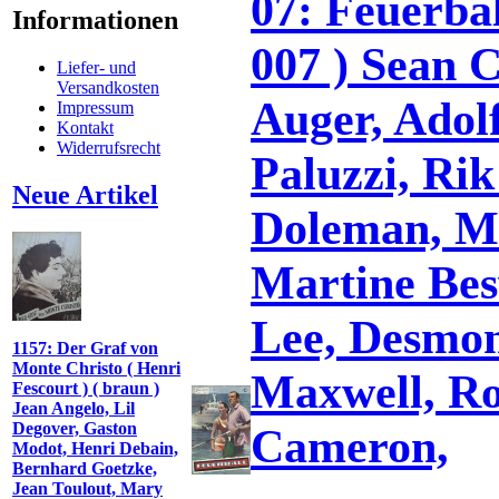
07: Feuerba
Informationen
007 ) Sean 
Liefer- und
Versandkosten
Auger, Adol
Impressum
Kontakt
Widerrufsrecht
Paluzzi, Ri
Neue Artikel
Doleman, Mo
Martine Bes
Lee, Desmon
1157: Der Graf von
Monte Christo ( Henri
Maxwell, Ro
Fescourt ) ( braun )
Jean Angelo, Lil
Degover, Gaston
Cameron,
Modot, Henri Debain,
Bernhard Goetzke,
Jean Toulout, Mary