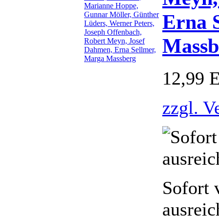
Erna 
Massb
12,99 
zzgl. V
Sofort 
ausreic