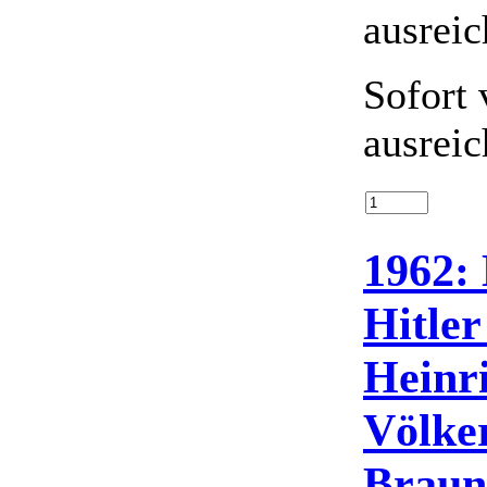
Sofort 
ausrei
1962: 
Hitler
Heinr
Völker
Braun