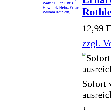
Rothle
12,99 
zzgl. V
Sofort 
ausreic