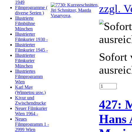
1949
zzgl. 
Filmprogramme (
diverse Serien )
Illustrierte
Filmbühne
München
Illustrierter
Filmkurier 1930 -
Illustrierter
Filmkurier 1945 -
Sofort 
Illustrierter
Filmkurier
München
ausrei
Illustriertes
Filmprogramm
Wien
Karl May
(Winnetou usw.)
Kivur und
427: 
Zwischendrucke
Neuer Filmkurier
Wien 1964 -
Hans 
Neues
Filmprogramm 1 -
2999 Wien