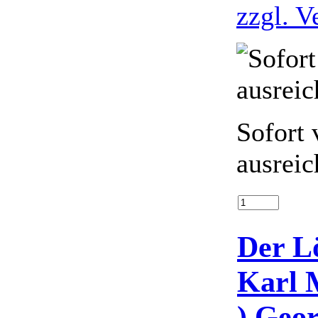
zzgl. V
Sofort 
ausreic
Der L
Karl 
) Geo