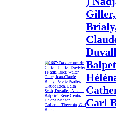
) Nadj
Giller
Brialy
Claude
Duvall
Balpet
Hélén
Cathe
Carl 