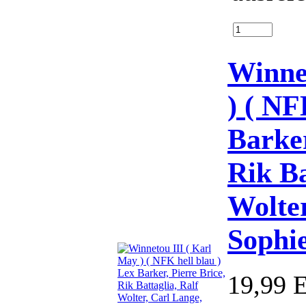
Winne
) ( NF
Barker
Rik Ba
Wolter
Sophi
19,99 