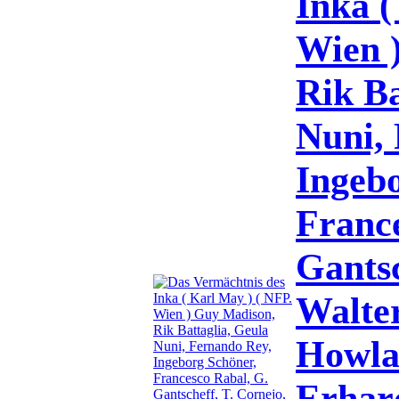
Inka (
Wien 
Rik Ba
Nuni,
Ingebo
France
Gantsc
Walter
Howla
Erhar