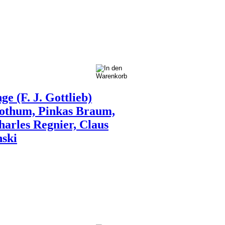
e (F. J. Gottlieb)
rothum, Pinkas Braum,
harles Regnier, Claus
nski