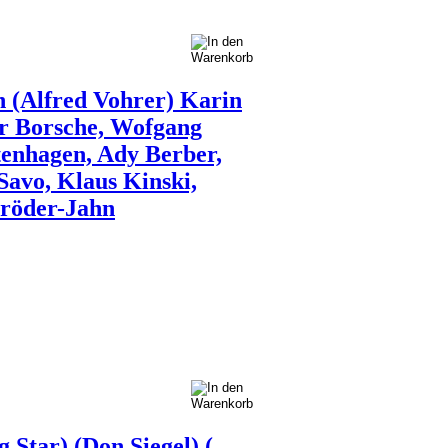
n (Alfred Vohrer) Karin
er Borsche, Wofgang
enhagen, Ady Berber,
Savo, Klaus Kinski,
hröder-Jahn
Star) (Don Siegel) (