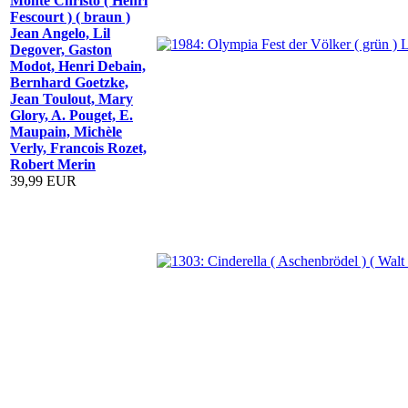
Monte Christo ( Henri
Fescourt ) ( braun )
Jean Angelo, Lil
Degover, Gaston
Modot, Henri Debain,
Bernhard Goetzke,
Jean Toulout, Mary
Glory, A. Pouget, E.
Maupain, Michèle
Verly, Francois Rozet,
Robert Merin
39,99 EUR