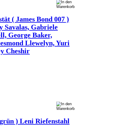
tät ( James Bond 007 )
y Savalas, Gabriele
ell, George Baker,
Desmond Llewelyn, Yuri
ey Cheshir
grün ) Leni Riefenstahl