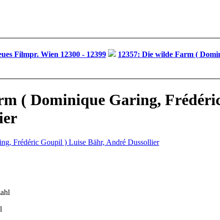
ues Filmpr. Wien 12300 - 12399
12357: Die wilde Farm ( Domi
rm ( Dominique Garing, Frédéric
ier
l