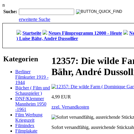
n
Suche:
erweiterte Suche
Startseite
Neues Filmprogramm 12000 - Heute
Ne
) Luise Bähr, André Dussollier
Kategorien
12357: Die wilde Fa
Bähr, André Dussoll
Berliner
Filmkurier 1919 -
1944
Bücher ( Film und
Schauspieler )
4,99 EUR
DNF/Klemmer
Mannheim 1950
zzgl. Versandkosten
-1961
Film Werbung
Kriegszeit
Filmindex
Sofort versandfähig, ausreichende Stückzah
Filmplakate