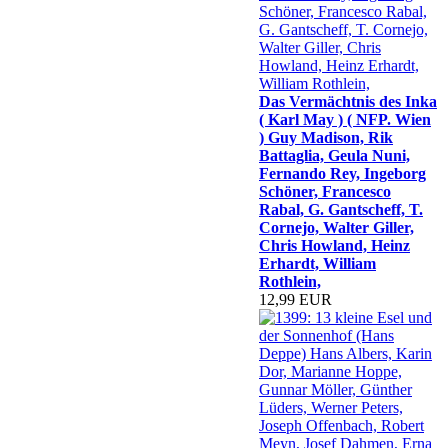
Das Vermächtnis des Inka
( Karl May ) ( NFP. Wien
) Guy Madison, Rik
Battaglia, Geula Nuni,
Fernando Rey, Ingeborg
Schöner, Francesco
Rabal, G. Gantscheff, T.
Cornejo, Walter Giller,
Chris Howland, Heinz
Erhardt, William
Rothlein,
12,99 EUR