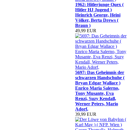
1962: Hitlerjunge Quex (
Hitler HJ Jugend )
Heinrich George, Heini
Völker, Berta Drews (
Braun )
49,99 EUR
5697: Das Geheimnis der
schwarzen Handschuhe (
Bryan Edgar Wallace )
Enrico Maria Salerno,
Tony Musante, Eva
Renzi, Suzy Kendall,
Werner Peters, Mario
Adorf,
39,99 EUR